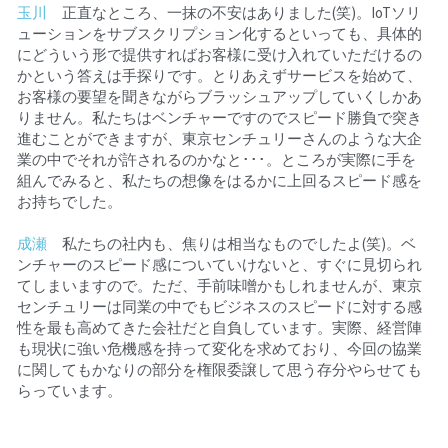
玉川
　正直なところ、一抹の不安はありました(笑)。IoTソリ
ューションをサブスクリプション化するといっても、具体的
にどういう形で提供すればお客様に受け入れていただけるの
かという答えは手探りです。とりあえずサービスを始めて、
お客様の要望を聞きながらブラッシュアップしていくしかあ
りません。私たちはベンチャーですのでスピード勝負で突き
進むことができますが、東京センチュリーさんのような大企
業の中でそれが許されるのかなと･･･。ところが実際に手を
組んでみると、私たちの想像をはるかに上回るスピード感を
お持ちでした。
成瀬
　私たちの社内も、焦りは相当なものでしたよ(笑)。ベ
ンチャーのスピード感についていけないと、すぐに見切られ
てしまいますので。ただ、手前味噌かもしれませんが、東京
センチュリーは同業の中でもビジネスのスピードに対する感
性を最も高めてきた会社だと自負しています。実際、経営陣
も現状に強い危機感を持って変化を求めており、今回の協業
に関してもかなりの部分を権限委譲して思う存分やらせても
らっています。