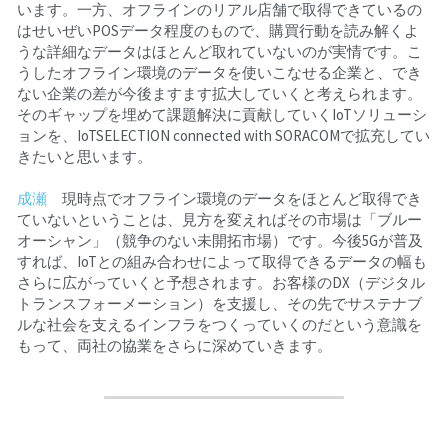
います。一方、オフラインのリアル店舗で取得できているの
はせいぜいPOSデータ程度のもので、購買行動を読み解くよ
うな詳細なデータはほとんど取れていないのが実情です。こ
うしたオフライン環境のデータを使いこなせる企業と、でき
ない企業の差が今後ますます拡大していくと考えられます。
そのギャップを埋めて課題解決に貢献していくIoTソリューシ
ョンを、IoTSELECTION connected with SORACOMで拡充してい
きたいと思います。
成瀬
　現時点でオフライン環境のデータをほとんど取得でき
ていないということは、見方を変えればその市場は「ブルー
オーシャン」（競争のない未開拓市場）です。今後5Gが普及
すれば、IoTとの組み合わせによって取得できるデータの幅も
さらに広がっていくと予想されます。お客様のDX（デジタル
トランスフォーメーション）を支援し、その先でサステナブ
ルな社会を支えるインフラをつくっていくのだという意識を
もって、両社の協業をさらに深めていきます。