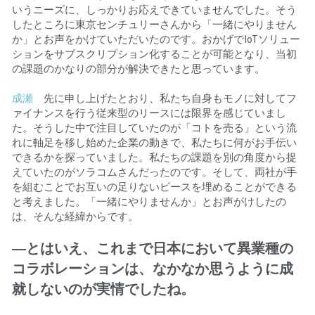
いうニーズに、しっかりお応えできていませんでした。そう
したところに東京センチュリーさんから「一緒にやりません
か」とお声をかけていただいたのです。おかげでIoTソリュー
ションをサブスクリプション化することが可能となり、当初
の課題のかなりの部分が解決できたと思っています。
成瀬
　先に申し上げたとおり、私たち自身もモノに対してフ
ァイナンスを行う従来型のリースには限界を感じていまし
た。そうした中で注目していたのが「コトを売る」という流
れに軸足を移し始めた企業の動きで、私たちに何がお手伝い
できるかを探っていました。私たちの課題を別の角度から捉
えていたのがソラコムさんだったのです。そして、両社が手
を組むことでお互いの足りないピースを埋めることができる
と考えました。「一緒にやりませんか」とお声がけしたの
は、そんな経緯からです。
―とはいえ、これまで日本において異業種の
コラボレーションは、なかなか思うように成
就しないのが実情でしたね。​