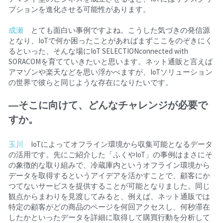
プションを進化させる可能性があります。
成瀬
　とても面白い事例ですよね。こうした気づきの発信源
となり、IoTで何か困ったことがあればまずここをのぞきにく
るといった、そんな場にIoT SELECTIONconnected with 
SORACOMを育てていきたいと思います。ネット通販と言えば
アマゾンや楽天などを思い浮かべますが、IoTソリューション
の世界で彼らと同じような存在になりたいです。
―そこに向けて、どんなチャレンジが必要で
すか。
玉川
　IoTによってオフライン環境から収集可能となるデータ
の活用です。先にご紹介した「ふくやIoT」の事例はまさにそ
の象徴的な取り組みで、冷蔵庫内というオフライン環境から
データを取得するというアイデアを活かすことで、顧客にか
つてないサービスを提供することが可能となりました。同じ
観点からまわりを見渡してみると、例えば、ネット通販では
特定の顧客がどの商品のページを何回アクセスし、何秒滞在
したかといったデータを詳細に取得して購買行動を分析して