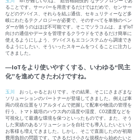
玉川
　IoTが難しいのは、“総合格闘技的”なテクノロジーであ
ることです。サーバーを用意するだけではだめで、センサー
などのデバイス、それらを結ぶ通信、セキュリティーなど多
岐にわたるテクノロジーが必要で、そのすべてを単独のベン
ダーが賄うのはほぼ不可能です。そこでソラコムは、まずIoT
向けの通信やデータを管理するクラウドをできるだけ簡単に
使えるようにしよう、デバイスもエコシステムから調達でき
るようにしたい、そういったスキームをつくることに注力し
てきました。
―IoTをより使いやすくする、いわゆる“民主
化”を進めてきたわけですね。
玉川
　おっしゃるとおりです。その結果、そこにさまざまな
ソリューションのパートナーが登場してきました。例えば車
両の現在位置をリアルタイムで把握して配車や物流の管理を
行う、トマト栽培のハウス内の温度や湿度、CO2濃度などを
可視化して最適な環境を保つといったものです。また、そう
した実績のあるソリューションを自社でも導入したいという
お客様も増えてきました。しかし、そこで直面したのが初期
費用負担の問題です。できるだけ小さな規模から始めたいと