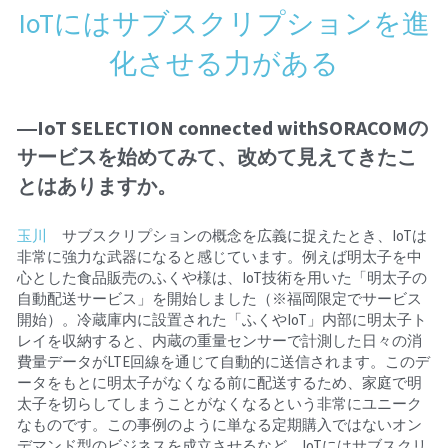
IoTにはサブスクリプションを進
化させる力がある
―IoT SELECTION connected withSORACOMの
サービスを始めてみて、改めて見えてきたこ
とはありますか。
玉川
　サブスクリプションの概念を広義に捉えたとき、IoTは
非常に強力な武器になると感じています。例えば明太子を中
心とした食品販売のふくや様は、IoT技術を用いた「明太子の
自動配送サービス」を開始しました（※福岡限定でサービス
開始）。冷蔵庫内に設置された「ふくやIoT」内部に明太子ト
レイを収納すると、内蔵の重量センサーで計測した日々の消
費量データがLTE回線を通じて自動的に送信されます。このデ
ータをもとに明太子がなくなる前に配送するため、家庭で明
太子を切らしてしまうことがなくなるという非常にユニーク
なものです。この事例のように単なる定期購入ではないオン
デマンド型のビジネスを成立させるなど、IoTにはサブスクリ