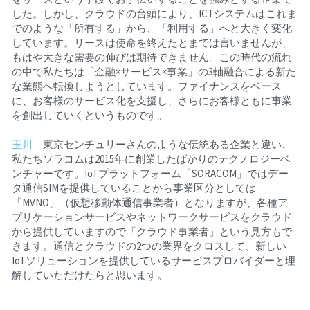
した。しかし、クラウドの台頭により、ICTシステムはこれま
でのような「所有する」から、「利用する」へと大きく変化
しています。リースは使命を終えたとまでは言いませんが、
もはや大きな需要の伸びは期待できません。この時代の流れ
の中で私たちは「金融×サービス×事業」の3軸融合による新た
な業態へ転換しようとしています。ファイナンスをベース
に、お客様のサービス化を支援し、さらにお客様ともに事業
を創出していくというものです。
玉川
　東京センチュリーさんのような伝統ある企業と違い、
私たちソラコムは2015年に創業したばかりのテクノロジーベ
ンチャーです。IoTプラットフォーム「SORACOM」ではデー
タ通信SIMを提供していることから事業区分としては
「MVNO」（仮想移動体通信事業者）となりますが、各種ア
プリケーションサービスやネットワークサービスをクラウド
から提供していますので「クラウド事業者」という見方もで
きます。通信とクラウドの2つの業界をクロスして、新しい
IoTソリューションを提供しているサービスプロバイダーと理
解していただけたらと思います。